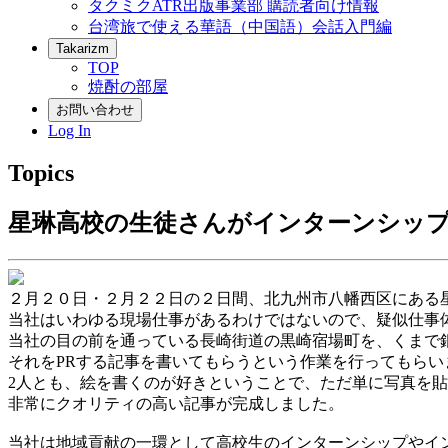
タクミクATR出版事業部 購読者向け情報
台湾旅で使える華語（中国語）会話入門編
Takarizm
TOP
焼酎の部屋
お問い合わせ
Log In
Topics
星琳高校の生徒さんがインターンシッ
２月２０日・２月２２日の２日間、北九州市八幡西区にある
当社はいわゆる現場仕事があるわけではないので、疑似仕事
当社の目の前を通っている長崎街道の黒崎宿場町を、くまで
それをPRする記事を書いてもらうという作業を行ってもらい
2人とも、絵を書くのが好きということで、ただ単に写真を
非常にクオリティの高い記事が完成しました。
当社は地域貢献の一環として高校生のインターンシップやイ