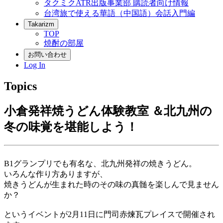
タクミクATR出版事業部 購読者向け情報
台湾旅で使える華語（中国語）会話入門編
Takarizm
TOP
焼酎の部屋
お問い合わせ
Log In
Topics
小倉発祥焼うどん体験教室 ＆北九州の
冬の味覚を堪能しよう！
B1グランプリでも有名な、北九州発祥の焼きうどん。
いろんな作り方ありますが、
焼きうどんが生まれた時のその味の真髄を楽しんで見ません
か？
というイベントが2月11日に門司赤煉瓦プレイスで開催され