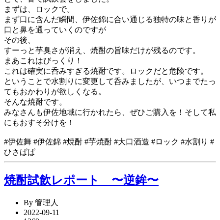
まずは、ロックで。
まず口に含んだ瞬間、伊佐錦に合い通じる独特の味と香りが
口と鼻を通っていくのですが
その後、
すーっと芋臭さが消え、焼酎の旨味だけが残るのです。
まあこれはびっくり！
これは確実に呑みすぎる焼酎です。ロックだと危険です。
ということで水割りに変更して呑みましたが、いつまでたっ
てもおかわりが欲しくなる。
そんな焼酎です。
みなさんも伊佐地域に行かれたら、ぜひご購入を！そして私
にもおすそ分けを！
#伊佐舞 #伊佐錦 #焼酎 #芋焼酎 #大口酒造 #ロック #水割り #
ひさぱぱ
焼酎試飲レポート 〜逆鉾〜
By 管理人
2022-09-11