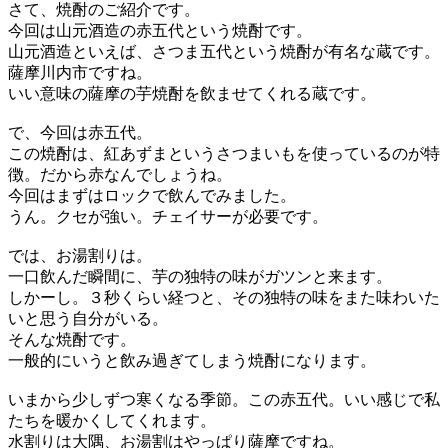
さて、焼酎のご紹介です。
今回は山元酒造の赤五代という焼酎です。
山元酒造といえば、さつま五代という焼酎が有名な蔵です。
薩摩川内市ですね。
いい意味の薩摩の芋焼酎を飲ませてくれる蔵です。
で、今回は赤五代。
この焼酎は、紅あずまというさつまいもを使っているのが特
徴。だから赤なんでしょうね。
今回はまずはロックで飲んでみました。
うん。クセが強い。チェイサーが必要です。
では、お湯割りは。
一口飲んだ瞬間に、芋の独特の味がガツンと来ます。
しかーし。３秒くらい経つと、その独特の味をまた味わいた
いと思う自分がいる。
そんな焼酎です。
一般的にいうと飲み過ぎてしまう焼酎になります。
いまから少しずつ寒くなる季節。この赤五代。いい感じで私
たちを暖かくしてくれます。
水割りは大隅、お湯割はやっぱり薩摩ですね。