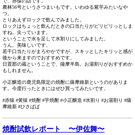
で、赤猿の話です。
農林56号というさつまいもです。いわゆる紫芋みたいなや
つ。
とりあえずロックで飲んでみました。
ロックはちょっと飲んだときの口当たりがピリピリっとしま
すね。尖っています。
ということで水を足して水割りにしてみました。
うん。美味しいです。
若干口当たりがまろやかですが、スキッとしたキリッと感が
後から来ますのでおすすめです。
日置郡の蔵ということで、薩摩半島。お湯割りがおすすめか
もしれません。
小正醸造の鹿児島限定の焼酎に薩摩維新というのがありま
す。今度行ったときにはぜひ買ってみたいです。
#赤猿 #黄猿 #焼酎 #芋焼酎 #小正醸造 #水割り #お湯割り #薩
摩維新 #ひさぱぱ
焼酎試飲レポート 〜伊佐舞〜