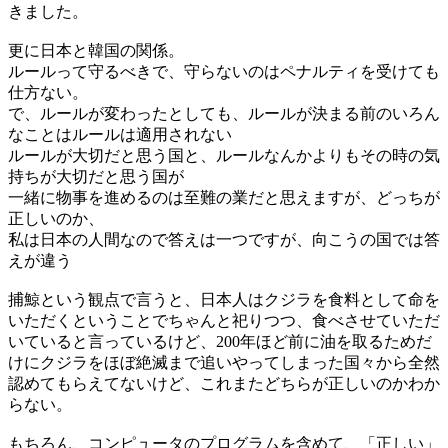
きました。
更に日本と韓国の関係。
ルールって守るべきで、守らないのはペナルティを受けても
仕方ない。
で、ルールが変わったとしても、ルールが決まる前のいろん
なことはルールは適用されない
ルールが大切だと思う国と、ルールなんかよりもその時の気
持ちが大切だと思う国が
一緒に物事を進めるのは至難の業だと思えますが、どっちが
正しいのか、
私は日本の人間なので答えは一つですが、向こうの国では答
えが違う
捕鯨という観点で言うと、日本人はクジラを食料として命を
いただくということでちゃんと祀りつつ、食べさせていただ
いていると言っているけど、200年ほど前に油を取るためだ
けにクジラをほぼ絶滅まで追いやってしまった国々から全然
認めてもらえてないけど、これまたどちらが正しいのかわか
らない。
もちろん、コンピュータのプログラムを含めて、「正しい」