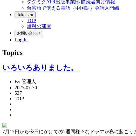
タクミクATR出版事業部 購読者向け情報
台湾旅で使える華語（中国語）会話入門編
Takarizm
TOP
焼酎の部屋
お問い合わせ
Log In
Topics
いろいろありました。
By 管理人
2025-07-30
537
TOP
7月17日から今日にかけての2週間様々なドラマが私に起こり