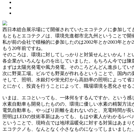
西日本総合展示場にて開催されていたエコテクノに参加して
もともとエコテクノは、環境先進都市北九州ということで開
私が前の会社で積極的に参加したのは2002年とか2003年と
もう20年前ですね。
そのころは、環境に対してしっかりと対策せんといかん！と
各企業がいろんなものを出していました。もちろん今では陳
まずは太陽光発電や風力発電。そのころどんどん進歩してい
次に野菜工場。ビルでも野菜が作れるということで、国内の
そして、照明。水銀灯や蛍光灯から高効率の照明によって省エ
とにかく、投資を行うことによって、職場環境を悪化させる
いまは、エコといっても、一体何をするんですか。という感
水素自動車も開発したものの、環境に優しい水素の精製方法
電気自動車も、やっぱり距離を走れないのと、充電時間が長
照明はLEDの技術革新はあっても、もはや素人がわかるレベ
ということで、現時点では地球温暖化に対する対策はあまり
エコテクノも、なんとなく小さなものになってしまいました