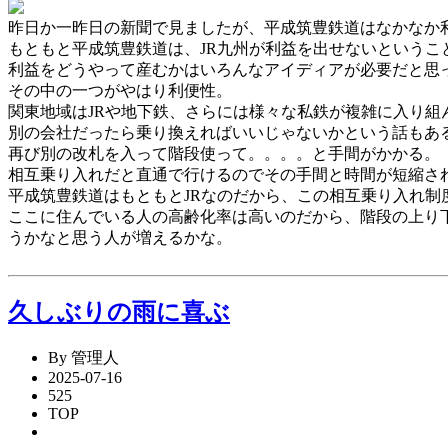
昨日か一昨日の新聞で見ましたが、平成筑豊鉄道はなかなか
もともと平成筑豊鉄道は、JR九州が利益を出せないという
利益をどうやって産むかはいろんなアイディアが必要だと思
その中の一つがやはり利便性。
関東地域はJRや地下鉄、さらには様々な私鉄が複雑に入り
別の会社だったら乗り換えればいいじゃないかという話もあ
再び別の改札を入って階段使って。。。。と手間がかかる。
相互乗り入れだと直通で行けるのでその手間と時間が短縮さ
平成筑豊鉄道はもともとJRなのだから、この相互乗り入れ制
ここに住んでいる人の高齢化率は高いのだから、階段の上り
うかなと思う人が増えるかな。
久しぶりの雨に喜ぶ
By 管理人
2025-07-16
525
TOP