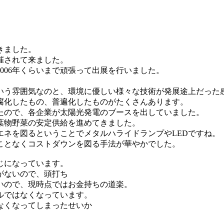
きました。
催されて来ました。
か2006年くらいまで頑張って出展を行いました。
いう雰囲気なのと、環境に優しい様々な技術が発展途上だった
腐化したもの、普遍化したものがたくさんあります。
たので、各企業が太陽光発電のブースを出していました。
葉物野菜の安定供給を進めてきました。
ネを図るということでメタルハライドランプやLEDですね。
ことなくコストダウンを図る手法が華やかでした。
じになっています。
がないので、頭打ち
いので、現時点ではお金持ちの道楽。
ルではなくなっています。
なくなってしまったせいか
。