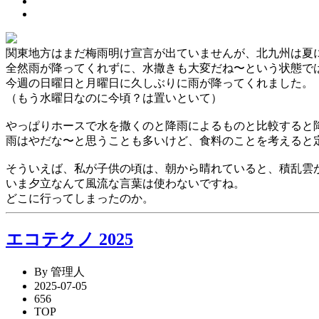
関東地方はまだ梅雨明け宣言が出ていませんが、北九州は夏
全然雨が降ってくれずに、水撒きも大変だね〜という状態で
今週の日曜日と月曜日に久しぶりに雨が降ってくれました。
（もう水曜日なのに今頃？は置いといて）
やっぱりホースで水を撒くのと降雨によるものと比較すると
雨はやだな〜と思うことも多いけど、食料のことを考えると
そういえば、私が子供の頃は、朝から晴れていると、積乱雲
いま夕立なんて風流な言葉は使わないですね。
どこに行ってしまったのか。
エコテクノ 2025
By 管理人
2025-07-05
656
TOP