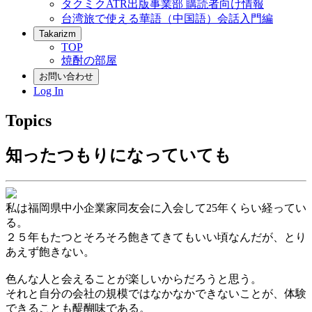
タクミクATR出版事業部 購読者向け情報
台湾旅で使える華語（中国語）会話入門編
Takarizm
TOP
焼酎の部屋
お問い合わせ
Log In
Topics
知ったつもりになっていても
私は福岡県中小企業家同友会に入会して25年くらい経ってい
る。
２５年もたつとそろそろ飽きてきてもいい頃なんだが、とり
あえず飽きない。
色んな人と会えることが楽しいからだろうと思う。
それと自分の会社の規模ではなかなかできないことが、体験
できることも醍醐味である。