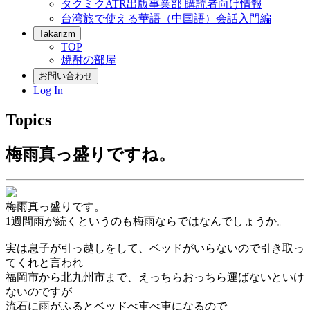
タクミクATR出版事業部 購読者向け情報
台湾旅で使える華語（中国語）会話入門編
Takarizm
TOP
焼酎の部屋
お問い合わせ
Log In
Topics
梅雨真っ盛りですね。
梅雨真っ盛りです。
1週間雨が続くというのも梅雨ならではなんでしょうか。
実は息子が引っ越しをして、ベッドがいらないので引き取っ
てくれと言われ
福岡市から北九州市まで、えっちらおっちら運ばないといけ
ないのですが
流石に雨がふるとベッドべ車べ車になるので