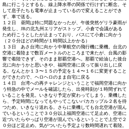
島に行こうとするも、線上降水帯の関係で行けずに断念。そ
して息子たちも電車が止まっているので変えることができ
ず、車で送る。
１２日 昼間は特に問題なかったが、午後突然ゲリラ豪雨が
発生し、JRの北九州エリアがストップ。小倉で会議がある
ため行こうとしたが止まっており、バスにて小倉に向かう
（２０分ほどの時間が１時間以上かかる）
１３日 あさ台湾に向かう中華航空の飛行機に乗機。台北の
空港に着陸まで数百メートルのところまで来たが、台風の影
響で着陸できず、そのまま那覇空港へ。那覇で給油した後台
北に向かうかと思いきや、福岡空港に戻って振り出しに戻
る。なんとか１３〜１５の予定を１４〜１６に変更すること
ができたので、ヘロヘロのまま自宅に戻る
１４日 台湾への再チャレンジということで福岡空港に向か
う特急の中でメールを確認したら、出発時刻が１時間ずれて
いることを発見。いきなり予定が変わってしまう。乗機した
ら、予定時間になってもやってこないバカカップル２名を待
つため、いきなり送れる。さらに乗機しても台北空港が混ん
でいるということで３０分以上福岡空港にて足止め、空港に
近づいたらやっぱり空港が混んでいるということで上空で２
０分ほど足止め。気がついたら予定より数時間遅れて着陸。