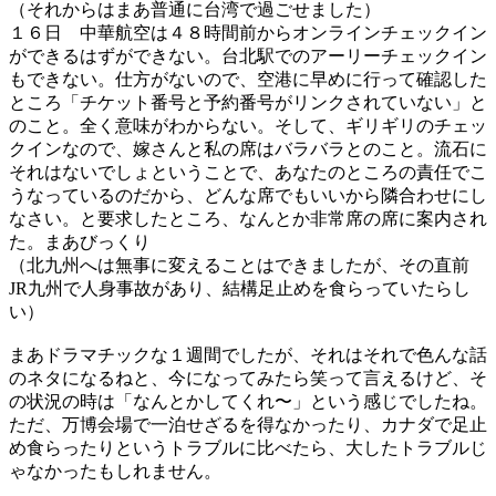
（それからはまあ普通に台湾で過ごせました）
１６日 中華航空は４８時間前からオンラインチェックイン
ができるはずができない。台北駅でのアーリーチェックイン
もできない。仕方がないので、空港に早めに行って確認した
ところ「チケット番号と予約番号がリンクされていない」と
のこと。全く意味がわからない。そして、ギリギリのチェッ
クインなので、嫁さんと私の席はバラバラとのこと。流石に
それはないでしょということで、あなたのところの責任でこ
うなっているのだから、どんな席でもいいから隣合わせにし
なさい。と要求したところ、なんとか非常席の席に案内され
た。まあびっくり
（北九州へは無事に変えることはできましたが、その直前
JR九州で人身事故があり、結構足止めを食らっていたらし
い）
まあドラマチックな１週間でしたが、それはそれで色んな話
のネタになるねと、今になってみたら笑って言えるけど、そ
の状況の時は「なんとかしてくれ〜」という感じでしたね。
ただ、万博会場で一泊せざるを得なかったり、カナダで足止
め食らったりというトラブルに比べたら、大したトラブルじ
ゃなかったもしれません。