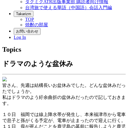
タクミクATR出版事業部 購読者向け情報
台湾旅で使える華語（中国語）会話入門編
Takarizm
TOP
焼酎の部屋
お問い合わせ
Log In
Topics
ドラマのような盆休み
皆さん、先週は結構長いお盆休みでした。どんな盆休みだっ
たでしょうか。
私はドラマのよう紆余曲折の盆休みだったので記しておきま
す。
１０日 福岡では線上降水帯が発生し、本来福津市から電車
で息子と孫がくる予定が、電車が止まったので迎えに行く。
１１日 母が死んだことを鹿児島の墓前に報告しようと鹿児