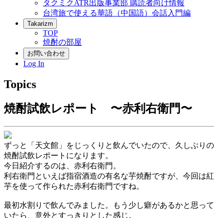
タクミクATR出版事業部 購読者向け情報
台湾旅で使える華語（中国語）会話入門編
Takarizm
TOP
焼酎の部屋
お問い合わせ
Log In
Topics
焼酎試飲レポート 〜赤利右衛門〜
ずっと「天文館」をじっくりと飲んでいたので、久しぶりの
焼酎試飲レポートになります。
今日紹介するのは、赤利右衛門。
利右衛門といえば指宿酒造の有名な芋焼酎ですが、今回は紅
芋を使って作られた赤利右衛門ですね。
最初水割りで飲んでみました。もう少し癖があるかと思って
いたら、意外とすっきりとした感じ。