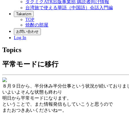
タクミクATR出版事業部 購読者向け情報
台湾旅で使える華語（中国語）会話入門編
Takarizm
TOP
焼酎の部屋
お問い合わせ
Log In
Topics
平常モードに移行
８月９日から、半分休み半分仕事という状況が続いておりま
いよいよそんな状態も終わり
明日から平常モードになります。
ということで、また情報発信もしていこうと思うので
またおつきあいくださいねー。