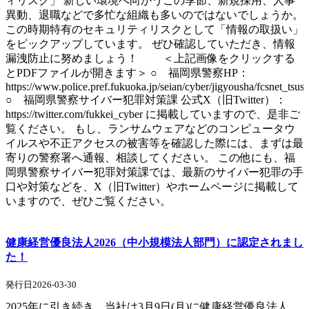
ィリスク」 新しい環境へ向かうこの季節、新規採用、人事
異動、退職などで多忙な組織も多いのではないでしょうか。
この時期特有のセキュリティリスクとして「情報の取扱い」
をピックアップしています。 ぜひ確認していただき、情報
漏洩防止に努めましょう！ ＜上記画像をクリックする
とPDFファイルが開きます＞ ○ 福岡県警察HP：
https://www.police.pref.fukuoka.jp/seian/cyber/jigyousha/fcsnet_tsus
○ 福岡県警察サイバー犯罪対策課 公式X（旧Twitter）：
https://twitter.com/fukkei_cyber に掲載していますので、是非ご
覧ください。 もし、ランサムウェアなどのコンピュータウ
イルスや不正アクセスの被害等を確認した際には、まずは最
寄りの警察署へ通報、相談してください。 この他にも、福
岡県警察サイバー犯罪対策課では、最新のサイバー犯罪の手
口や対策などを、X（旧Twitter）やホームページに掲載して
いますので、ぜひご覧ください。
健康経営優良法人2026（中小規模法人部門）に認定されまし
た！
発行日2026-03-30
2025年に引き続き、当社は3月9日(月)に健康経営優良法人