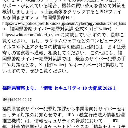
サポートが切れている場合、機器の買い替えを含めて対策を
検討しましょう。 ＜上記画像をクリックするとPDFファイ
ルが開きます＞ ○ 福岡県警察HP：
https://www.police.pref.fukuoka.jp/seian/cyber/jigyousha/fcsnet_tsus
○ 福岡県警察サイバー犯罪対策課 公式X（旧Twitter）：
https://twitter.com/fukkei_cyber に掲載していますので、是非ご
覧ください。 もし、ランサムウェアなどのコンピュータウ
イルスや不正アクセスの被害等を確認した際には、まずは最
寄りの警察署へ通報、相談してください。 この他にも、福
岡県警察サイバー犯罪対策課では、最新のサイバー犯罪の手
口や対策などを、X（旧Twitter）やホームページに掲載して
いますので、ぜひご覧ください。
福岡県警察より。「情報 セキュリティ 10 大脅威 2026 ｣
発行日2026-02-17
福岡県警察サイバー犯罪対策課から事業者向けサイバーセキ
ュリティ対策のお知らせです。 IPA（独立行政法人情報処理
推進機構）は、情報セキュリティの脅威において、 昨
年、社会的影響が大きかったトピックスを「情報セキュリテ