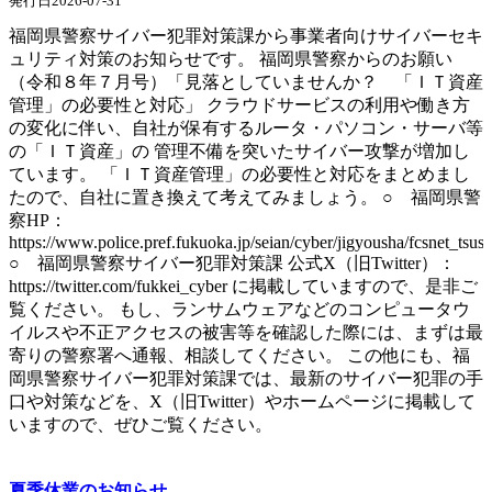
発行日2026-07-31
福岡県警察サイバー犯罪対策課から事業者向けサイバーセキ
ュリティ対策のお知らせです。 福岡県警察からのお願い
（令和８年７月号）「見落としていませんか？ 「ＩＴ資産
管理」の必要性と対応」 クラウドサービスの利用や働き方
の変化に伴い、自社が保有するルータ・パソコン・サーバ等
の「ＩＴ資産」の 管理不備を突いたサイバー攻撃が増加し
ています。 「ＩＴ資産管理」の必要性と対応をまとめまし
たので、自社に置き換えて考えてみましょう。 ○ 福岡県警
察HP：
https://www.police.pref.fukuoka.jp/seian/cyber/jigyousha/fcsnet_tsus
○ 福岡県警察サイバー犯罪対策課 公式X（旧Twitter）：
https://twitter.com/fukkei_cyber に掲載していますので、是非ご
覧ください。 もし、ランサムウェアなどのコンピュータウ
イルスや不正アクセスの被害等を確認した際には、まずは最
寄りの警察署へ通報、相談してください。 この他にも、福
岡県警察サイバー犯罪対策課では、最新のサイバー犯罪の手
口や対策などを、X（旧Twitter）やホームページに掲載して
いますので、ぜひご覧ください。
夏季休業のお知らせ