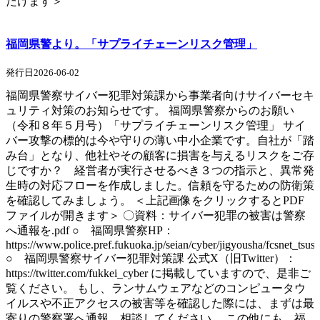
だけます＞
福岡県警より。「サプライチェーンリスク管理」
発行日2026-06-02
福岡県警察サイバー犯罪対策課から事業者向けサイバーセキ
ュリティ対策のお知らせです。 福岡県警察からのお願い
（令和８年５月号）「サプライチェーンリスク管理」 サイ
バー攻撃の標的は今や守りの薄い中小企業です。自社が「踏
み台」となり、他社やその顧客に損害を与えるリスクをご存
じですか？ 経営者が実行させるべき３つの指示と、異常発
生時の対応フローを作成しました。信頼を守るための防衛策
を確認してみましょう。 ＜上記画像をクリックするとPDF
ファイルが開きます＞ 〇資料：サイバー犯罪の被害は警察
へ通報を.pdf ○ 福岡県警察HP：
https://www.police.pref.fukuoka.jp/seian/cyber/jigyousha/fcsnet_tsus
○ 福岡県警察サイバー犯罪対策課 公式X（旧Twitter）：
https://twitter.com/fukkei_cyber に掲載していますので、是非ご
覧ください。 もし、ランサムウェアなどのコンピュータウ
イルスや不正アクセスの被害等を確認した際には、まずは最
寄りの警察署へ通報、相談してください。 この他にも、福