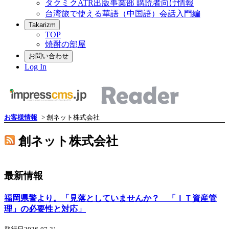
タクミクATR出版事業部 購読者向け情報
台湾旅で使える華語（中国語）会話入門編
Takarizm
TOP
焼酎の部屋
お問い合わせ
Log In
お客様情報
> 創ネット株式会社
創ネット株式会社
最新情報
福岡県警より。「見落としていませんか？ 「ＩＴ資産管
理」の必要性と対応」