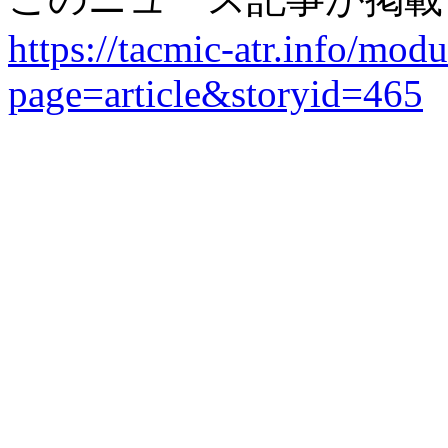
https://tacmic-atr.info/mod
page=article&storyid=465