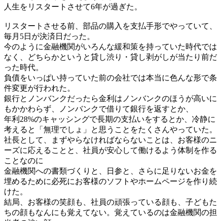
人生をリスタートさせて6年が過ぎた。
リスタートさせる前、部品の購入を支払手形でやっていて、
毎月5日が決済日だった。
今のように金融機関がいろんな緩和策を持っていた時代では
なく、どちらかというと貸し渋り・貸し剥がしが当たり前だ
った時代。
負債をいっぱい持っていた前の会社では本当に色んな形で条
件変更が行われた。
銀行とノンバンクだったら金利はノンバンクのほうが高いに
もかかわらず、ノンバンクで借りて銀行を返すとか、
年利28%のキャッシングで長期の支払いをするとか、冷静に
考えると「無理でしょ」と思うことをたくさんやっていた。
社長として、まずやらなければならないことは、お客様のニ
ーズに応えることと、社員が安心して働けるよう体制を作る
ことなのに
金融機関への書類づくりと、日参と、さらに足りないお金を
埋めるために必死にお客様のソフトやホームページを作り続
けた。
結局、お客様の笑顔も、社員の頑張っている顔も、子どもた
ちの顔もなんにも覚えてない。覚えているのは金融機関の担