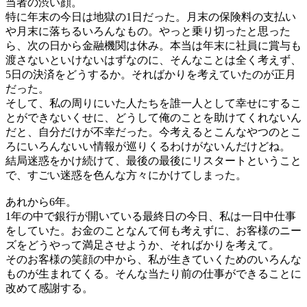
当者の渋い顔。
特に年末の今日は地獄の1日だった。月末の保険料の支払い
や月末に落ちるいろんなもの。やっと乗り切ったと思った
ら、次の日から金融機関は休み。本当は年末に社員に賞与も
渡さないといけないはずなのに、そんなことは全く考えず、
5日の決済をどうするか。そればかりを考えていたのが正月
だった。
そして、私の周りにいた人たちを誰一人として幸せにするこ
とができないくせに、どうして俺のことを助けてくれないん
だと、自分だけが不幸だった。今考えるとこんなやつのとこ
ろにいろんないい情報が巡りくるわけがないんだけどね。
結局迷惑をかけ続けて、最後の最後にリスタートということ
で、すごい迷惑を色んな方々にかけてしまった。
あれから6年。
1年の中で銀行が開いている最終日の今日、私は一日中仕事
をしていた。お金のことなんて何も考えずに、お客様のニー
ズをどうやって満足させようか、そればかりを考えて。
そのお客様の笑顔の中から、私が生きていくためのいろんな
ものが生まれてくる。そんな当たり前の仕事ができることに
改めて感謝する。