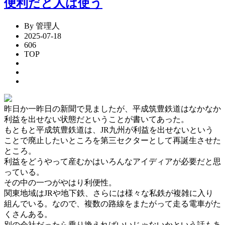
便利だと人は使う
By 管理人
2025-07-18
606
TOP
昨日か一昨日の新聞で見ましたが、平成筑豊鉄道はなかなか
利益を出せない状態だということが書いてあった。
もともと平成筑豊鉄道は、JR九州が利益を出せないという
ことで廃止したいところを第三セクターとして再誕生させた
ところ。
利益をどうやって産むかはいろんなアイディアが必要だと思
っている。
その中の一つがやはり利便性。
関東地域はJRや地下鉄、さらには様々な私鉄が複雑に入り
組んでいる。なので、複数の路線をまたがって走る電車がた
くさんある。
別の会社だったら乗り換えればいいじゃないかという話もあ