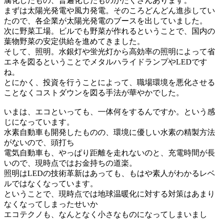
腐化したもの、普遍化したものがたくさんあります。
まずは太陽光発電や風力発電。そのころどんどん進歩してい
たので、各企業が太陽光発電のブースを出していました。
次に野菜工場。ビルでも野菜が作れるということで、国内の
葉物野菜の安定供給を進めてきました。
そして、照明。水銀灯や蛍光灯から高効率の照明によって省
エネを図るということでメタルハライドランプやLEDです
ね。
とにかく、投資を行うことによって、職場環境を悪化させる
ことなくコストダウンを図る手法が華やかでした。
いまは、エコといっても、一体何をするんですか。という感
じになっています。
水素自動車も開発したものの、環境に優しい水素の精製方法
がないので、頭打ち
電気自動車も、やっぱり距離を走れないのと、充電時間が長
いので、現時点ではお金持ちの道楽。
照明はLEDの技術革新はあっても、もはや素人がわかるレベ
ルではなくなっています。
ということで、現時点では地球温暖化に対する対策はあまり
なくなってしまったせいか
エコテクノも、なんとなく小さなものになってしまいまし