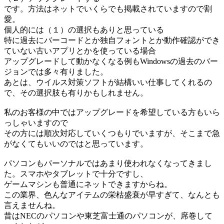
です。方法はネットでいくらでも掲載されていますので割
愛。
個人的には（１）の選択もありと思っている
特に過去にバーコードとか独自フォントとか動作確認ができ
ていない古いアプリとかを使っている場合
アップグレードして動かなくなる例もWindowsの過去のバー
ジョンでは多々有りました。
あとは、ウイルス対策ソフトが結構いい仕事してくれるの
で、その選択肢も有りかもしれません。
私のお客様の中ではアップグレードを希望している方もいら
っしゃいますので
その方には順次対応していくつもりでいますが、そこまで急
がなくてもいいのではと思っています。
パソコンもパーソナルではあまり使われなくなってきまし
た。スマホやタブレットで十分ですし、
ゲームマシンも普通にネットできますからね。
この業界、色んなアイテムの栄枯盛衰が早すぎて、なんとも
言えませんね。
昔はNECのパソコンや東芝富士通のパソコンが、席巻して