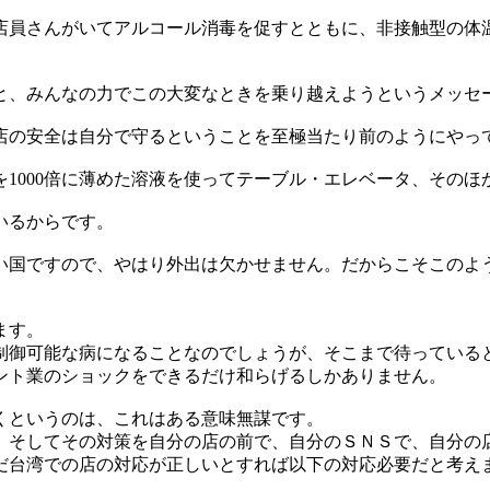
員さんがいてアルコール消毒を促すとともに、非接触型の体温計
と、みんなの力でこの大変なときを乗り越えようというメッセ
店の安全は自分で守るということを至極当たり前のようにやっ
1000倍に薄めた溶液を使ってテーブル・エレベータ、その
いるからです。
い国ですので、やはり外出は欠かせません。だからこそこのよ
ます。
制御可能な病になることなのでしょうが、そこまで待っている
ント業のショックをできるだけ和らげるしかありません。
くというのは、これはある意味無謀です。
。そしてその対策を自分の店の前で、自分のＳＮＳで、自分の
だ台湾での店の対応が正しいとすれば以下の対応必要だと考え