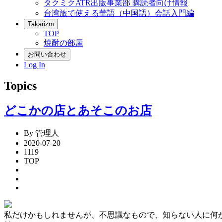
タクミクATR出版事業部 購読者向け情報
台湾旅で使える華語（中国語）会話入門編
Takarizm
TOP
焼酎の部屋
お問い合わせ
Log In
Topics
どこかの店とあそこのお店
By 管理人
2020-07-20
1119
TOP
私だけかもしれませんが、不思議なもので、知らない人に何