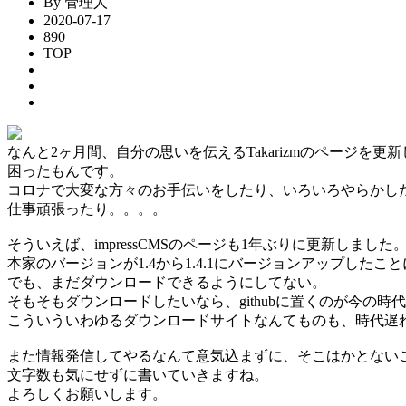
By 管理人
2020-07-17
890
TOP
なんと2ヶ月間、自分の思いを伝えるTakarizmのページを更
困ったもんです。
コロナで大変な方々のお手伝いをしたり、いろいろやらかし
仕事頑張ったり。。。。
そういえば、impressCMSのページも1年ぶりに更新しました
本家のバージョンが1.4から1.4.1にバージョンアップしたこ
でも、まだダウンロードできるようにしてない。
そもそもダウンロードしたいなら、githubに置くのが今の時
こういういわゆるダウンロードサイトなんてものも、時代遅
また情報発信してやるなんて意気込まずに、そこはかとない
文字数も気にせずに書いていきますね。
よろしくお願いします。