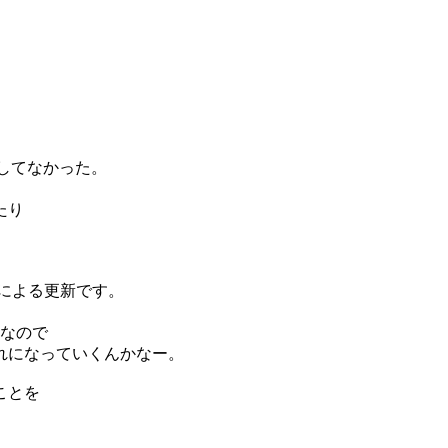
新してなかった。
たり
。
とによる更新です。
代なので
れになっていくんかなー。
ことを