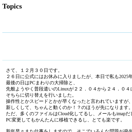
Topics
さて、１２月３０日です。
２６日に公式にはお休みに入りましたが、本日で私も2025
最後の日はPCまわりの大掃除と、
先般ようやく普段遣いのLinuxが２２．０４から２４．０４に
そちらに切り替えを行いました。
操作性とかスピードとかが早くなったと言われていますが
新しくして、ちゃんと動くのか！？のほうが先になります
ただ、多くのファイルはCloud化してるし、メールもimapだし
PC変更してもかんたんに移植できるし、とても楽です。
新年早々また仕事をしますので、そこでいろんな問題が発