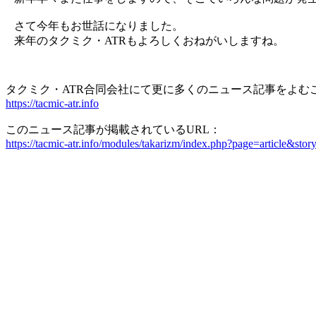
さて今年もお世話になりました。
来年のタクミク・ATRもよろしくおねがいしますね。
タクミク・ATR合同会社にて更に多くのニュース記事をよむ
https://tacmic-atr.info
このニュース記事が掲載されているURL：
https://tacmic-atr.info/modules/takarizm/index.php?page=article&sto